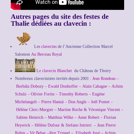
Autres pages du site des festes de
Thalie dédiées au clavecin :
Les
clavecins
de l’Ancienne Collection Marcel
Salomon
Au Berceau Royal
Le clavecin Blanchet
du Château de Thoiry
Nombreux clavecinistes invités depuis 2001 :
Jean Rondeau –
Borbála Dobozy –
Ewald Donhoffer –
Alain Cahagne –
Achim
Schulz –
Olivier Fortin –
Timothy Roberts –
Eugène
Michelangeli
–
Pierre Hantaï –
Don Angle –
Joël Pontet
–
Hélène Clerc-Murgier
–
Martine Roche & Véronique Vincent –
Sabine Heinrich
–
Matthias Wilke –
Anne Robert –
Florian
Heyerick
–
Hélène Dufour & Stefano Intrieri
–
Jean Pierre
Rubin –
Vit Bebar
–
Jürg Trippel
–
Elisabeth Joyé –
Achim