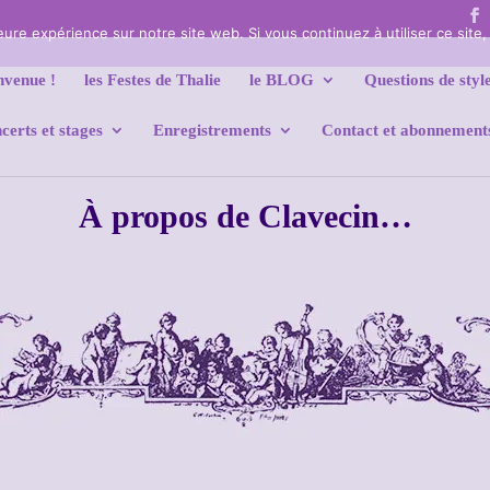
leure expérience sur notre site web. Si vous continuez à utiliser ce sit
nvenue !
les Festes de Thalie
le BLOG
Questions de styl
certs et stages
Enregistrements
Contact et abonnement
À propos de Clavecin…