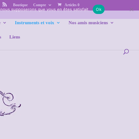
Boutique
Compte
Articles 0
e, nous supposerons que vous en êtes satisfait.
Ok
e
Instruments et voix
Nos amis musiciens
s
Liens