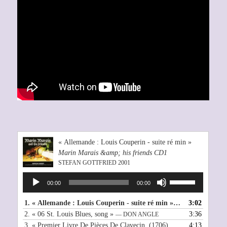
« Allemande : Louis Couperin - suite ré min »
Marin Marais &amp; his friends CD1
STEFAN GOTTFRIED 2001
Utilisez
Lecteur
00:00
00:00
les
audio
flèches
1.
« Allemande : Louis Couperin - suite ré min »
3:02
— STEFAN GOTTF
haut/bas
2.
« 06 St. Louis Blues, song »
3:36
— DON ANGLE
pour
3.
« Premier Livre De Pièces De Clavecin, (1706), Suite In A Minor, RCT 1: No. 1 Prélude »
4:13