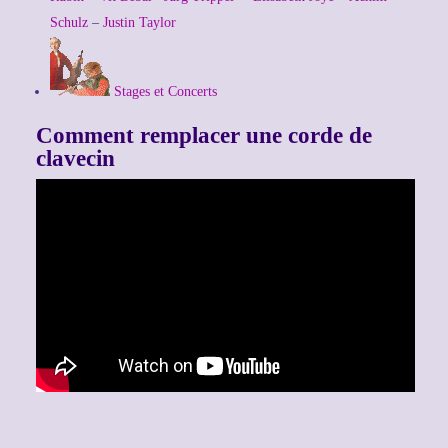
Schulz
–
Justin Taylor
Stages
et
Concerts
Comment remplacer une corde de
clavecin