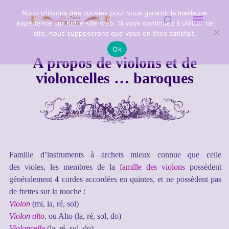
Nous utilisons des cookies pour vous garantir la meilleure
expérience sur notre site web. Si vous continuez à utiliser ce
site, nous supposerons que vous en êtes satisfait.
Ok
A propos de violons et de
violoncelles … baroques
Famille d’instruments à archets mieux connue que celle
des
violes, les membres de la
famille des violons
possèdent
généralement 4
cordes
accordées en quintes, et ne possèdent pas
de frettes sur la touche :
Violon
(mi, la, ré, sol)
Violon alto
, ou Alto (la, ré, sol, do)
Violoncelle
(la, ré, sol, do)