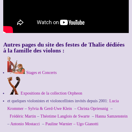
Autres pages du site des festes de Thalie dédiées
à la famille des violons :
Stages
et
Concerts
Expositions de la collection Orpheon
et quelques violonistes et violoncellistes invités depuis 2001:
Lucia
Krommer
–
Sylvia & Gerd-Uwe Klein
–
Christa Opriessnig
–
Frédéric Martin
–
Théotime Langlois de Swarte
–
Hanna Samzenstein
–
Antonio Mostacci
–
Pauline Warnier –
Ugo Gianotti