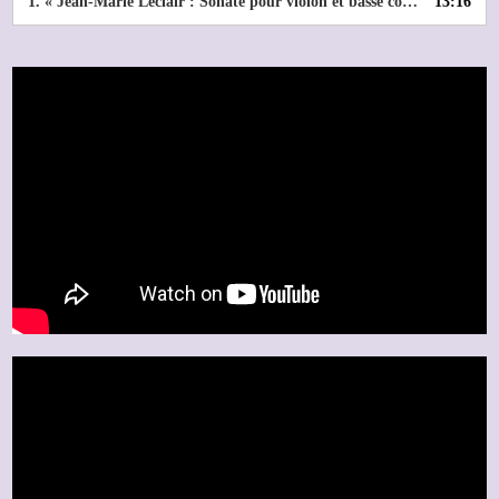
1.
« Jean-Marie Leclair : Sonate pour violon et basse continue en ré majeur op. 9 n°3 »
13:16