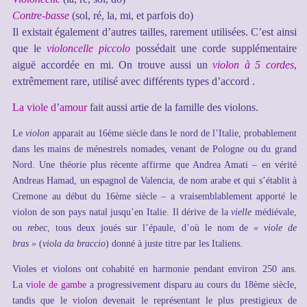
Contre-basse
(sol, ré, la, mi, et parfois do)
Il existait également d’autres tailles, rarement utilisées. C’est ainsi
que le
violoncelle piccolo
possédait une corde supplémentaire
aiguë accordée en mi. On trouve aussi un
violon à 5 cordes
,
extrêmement rare, utilisé avec différents types d’accord .
La viole d’amour
fait aussi artie de la famille des violons.
Le
violon
apparait au 16ème siècle dans le nord de l’Italie, probablement
dans les mains de ménestrels nomades, venant de Pologne ou du grand
Nord. Une théorie plus récente affirme que Andrea Amati – en vérité
Andreas Hamad, un espagnol de Valencia, de nom arabe et qui s’établit à
Cremone au début du 16ème siècle – a vraisemblablement apporté le
violon de son pays natal jusqu’en Italie. Il dérive de la
vielle
médiévale,
ou
rebec
, tous deux joués sur l’épaule, d’où le nom de
« viole de
bras »
(
viola da braccio
) donné à juste titre par les Italiens.
Violes et violons ont cohabité en harmonie pendant environ 250 ans.
La
viole de gambe
a progressivement disparu au cours du 18ème siècle,
tandis que le violon devenait le représentant le plus prestigieux de