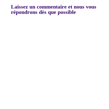
Laissez un commentaire et nous vous
répondrons dès que possible
A
l
t
e
r
n
a
t
i
v
e
: