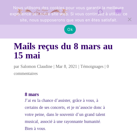
Nous utilisons des cookies pour vous garantir la meilleure
expérience sur notre site web. Si vous continuez à utiliser ce
site, nous supposerons que vous en êtes satisfait.
Ok
Mails reçus du 8 mars au
15 mai
par
Salomon Claudine
|
Mar 8, 2021
|
Témoignages
|
0
commentaires
8 mars
J’ai eu la chance d’assister, grâce à vous, à
certains de ses concerts, et je m’associe donc à
votre peine, dans le souvenir d’un grand talent
musical, associé à une rayonnante humanité.
Bien à vous.