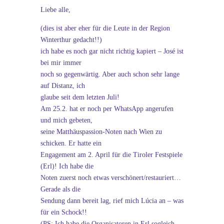
Liebe alle,
(dies ist aber eher für die Leute in der Region
Winterthur gedacht!!)
ich habe es noch gar nicht richtig kapiert – José ist
bei mir immer
noch so gegenwärtig. Aber auch schon sehr lange
auf Distanz, ich
glaube seit dem letzten Juli!
Am 25.2. hat er noch per WhatsApp angerufen
und mich gebeten,
seine Matthäuspassion-Noten nach Wien zu
schicken. Er hatte ein
Engagement am 2. April für die Tiroler Festspiele
(Erl)! Ich habe die
Noten zuerst noch etwas verschönert/restauriert…
Gerade als die
Sendung dann bereit lag, rief mich Lúcia an – was
für ein Schock!!
(PS: Ich habe die Organisatoren in Erl sogleich