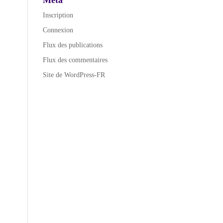
A
Inscription
l
Connexion
t
e
Flux des publications
r
Flux des commentaires
n
Site de WordPress-FR
a
t
i
v
e
: