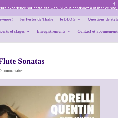
leure expérience sur notre site web. Si vous continuez à utiliser ce sit
nvenue !
les Festes de Thalie
le BLOG
Questions de styl
certs et stages
Enregistrements
Contact et abonnement
Flute Sonatas
0 commentaires