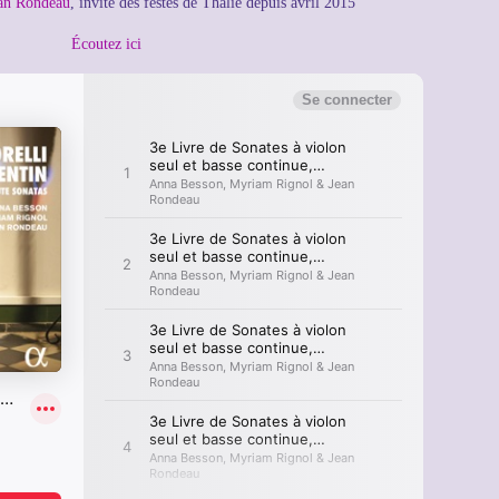
an Rondeau
, invité des festes de Thalie depuis avril 2015
Écoutez ici