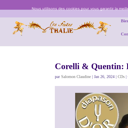
Nous utilisons des cookies pour vous garantir la meil
Bie
Con
Corelli & Quentin: 
par
Salomon Claudine
|
Jan 26, 2024
|
CDs
|