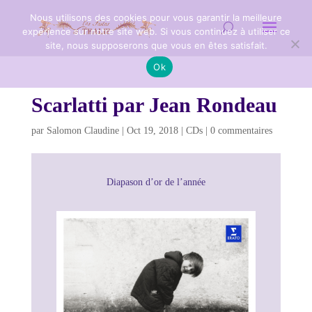
Nous utilisons des cookies pour vous garantir la meilleure
expérience sur notre site web. Si vous continuez à utiliser ce
site, nous supposerons que vous en êtes satisfait.
Ok
Scarlatti par Jean Rondeau
par
Salomon Claudine
|
Oct 19, 2018
|
CDs
|
0 commentaires
Diapason d’or de l’année