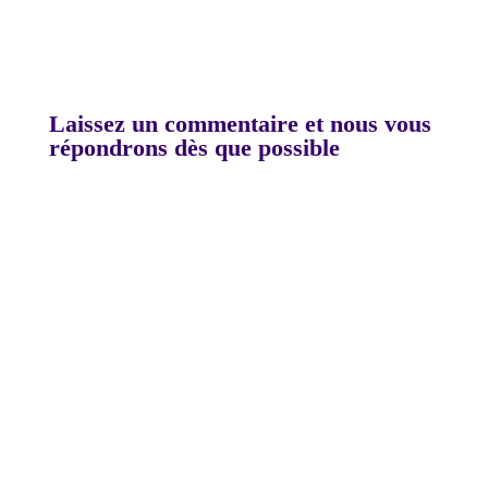
Laissez un commentaire et nous vous
répondrons dès que possible
A
l
t
e
r
n
a
t
i
v
e
: